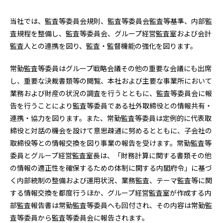
当社では、監査等委員会規則、監査等委員会監査等基準、内部監
査規程を整備し、監査等委員会、グループ経営監査室および会計
監査人との連携を図り、監査・監督機能の強化を図ります。
常勤監査等委員はグループ戦略会議その他の重要な会議にも出席
し、重要な決裁書類等の閲覧、本社および主要な事業所において
業務および財産の状況の調査を行うとともに、監査等委員会に報
告を行うことにより監査等委員である社外取締役との情報共有・
連携・協力を図ります。また、常勤監査等委員は定例的に代表取
締役と対話の機会を設けて意思疎通に努めるとともに、子会社の
取締役等との情報交換を図り事業の報告を受けます。常勤監査等
委員とグループ経営監査室長は、「財務計算に関する書類その他
の情報の適正性を確保するための体制に関する内閣府令」に基づ
く内部統制の整備および運用状況、業務監査、テーマ監査等に関
する情報交換を都度行うほか、グループ経営監査室が作成する内
部監査報告書は常勤監査等委員へも回付され、その内容は常勤監
査等委員から監査等委員会に報告されます。