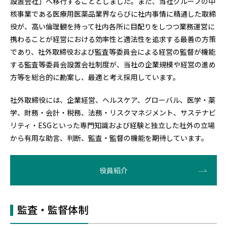
設置会社」へ移行することとしました。また、当社グループの中
核事業である医療用医薬品業界ならびに社内事情に精通した取締
役が、高い倫理観を持って社内各所に目配りをしつつ業務運営に
携わることが経営における効率性と適法性を追求する最善の方策
であり、社外取締役および監査等委員会による経営の監督が機能
する監査等委員会設置会社制度が、当社の企業規模や経営の進め
方等を総合的に勘案し、最適と考え採用しています。
社外取締役には、企業経営、ヘルスケア、グローバル、医学・薬
学、財務・会計・税務、法務・リスクマネジメント、サステナビ
リティ・ESGといった専門知識および経験と独立した社外の立場
から有用な助言、判断、監査・監督の機能を期待しています。
役員紹介
監査・監督体制