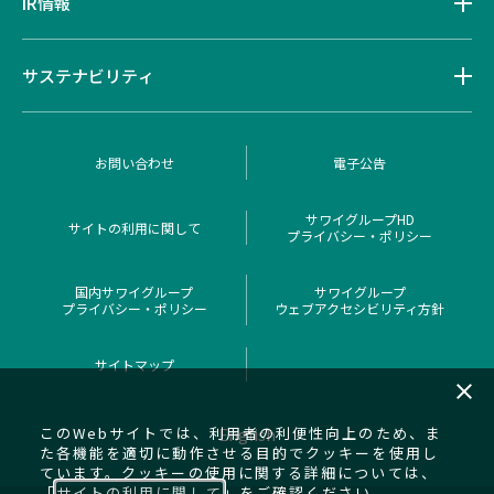
IR情報
サステナビリティ
お問い合わせ
電子公告
サワイグループHD
サイトの利用に関して
プライバシー・ポリシー
国内サワイグループ
サワイグループ
プライバシー・ポリシー
ウェブアクセシビリティ方針
サイトマップ
close
このWebサイトでは、利用者の利便性向上のため、ま
English
た各機能を適切に動作させる目的でクッキーを使用し
ています。クッキーの使用に関する詳細については、
「
サイトの利用に関して
」をご確認ください。