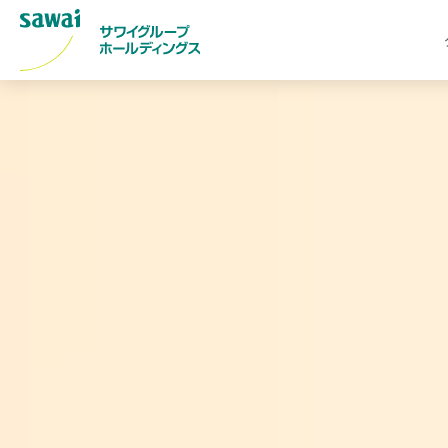
サ
ワ
イ
グ
ル
ー
プ
ホ
ー
ル
デ
ィ
ン