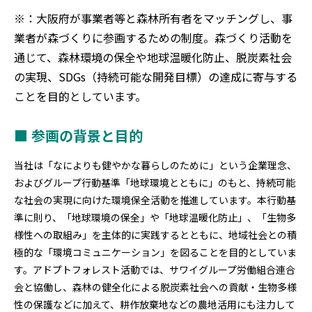
※：大阪府が事業者等と森林所有者をマッチングし、事
業者が森づくりに参画するための制度。森づくり活動を
通じて、森林環境の保全や地球温暖化防止、脱炭素社会
の実現、SDGs（持続可能な開発目標）の達成に寄与する
ことを目的としています。
■ 参画の背景と目的
当社は「なによりも健やかな暮らしのために」という企業理念、
およびグループ行動基準「地球環境とともに」のもと、持続可能
な社会の実現に向けた環境保全活動を推進しています。本行動基
準に則り、「地球環境の保全」や「地球温暖化防止」、「生物多
様性への取組み」を主体的に実践するとともに、地域社会との積
極的な「環境コミュニケーション」を図ることを目的としていま
す。アドプトフォレスト活動では、サワイグループ労働組合連合
会と協働し、森林の健全化による脱炭素社会への貢献・生物多様
性の保護などに加えて、耕作放棄地などの農地活用にも注力して