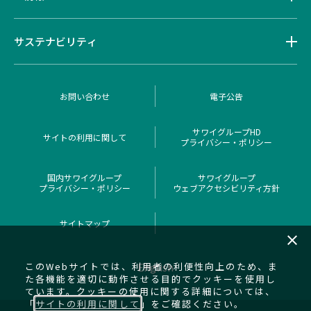
サステナビリティ
お問い合わせ
電子公告
サワイグループHD
サイトの利用に関して
プライバシー・ポリシー
国内サワイグループ
サワイグループ
プライバシー・ポリシー
ウェブアクセシビリティ方針
サイトマップ
close
このWebサイトでは、利用者の利便性向上のため、ま
English
た各機能を適切に動作させる目的でクッキーを使用し
ています。クッキーの使用に関する詳細については、
「
サイトの利用に関して
」をご確認ください。