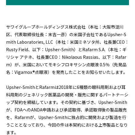
サワイグループホールディングス株式会社（本社：大阪市淀川
区、代表取締役社長：末吉一彦）の米国子会社であるUpsher-S
mith Laboratories, LLC（本社：米国ミネソタ州、社長兼CEO：
Rusty Field、以下：Upsher-Smith）とRafarm S.A.（本社：ギ
リシャ アテネ、社長兼CEO：Nikolaous Rassias、以下：Rafar
m）が、米国においてモキシフロキサシン点眼液 0.5％（先発品
名：Vigamox®点眼液）を発売したことをお知らせいたします。
Upsher-SmithとRafarmは2018年に6種類の眼科用剤および耳
科用剤のジェネリック医薬品の開発・販売に関するパートナーシ
ップ契約を締結しています。その契約に基づき、Upsher-Smith
が、FDAへのANDA申請および承認取得、承認取得後の製品販売
を、Rafarmが、Upsher-Smithに独占的に開発および製造を行
うこととなっており、今回の件は本契約における上市製品となり
ます。