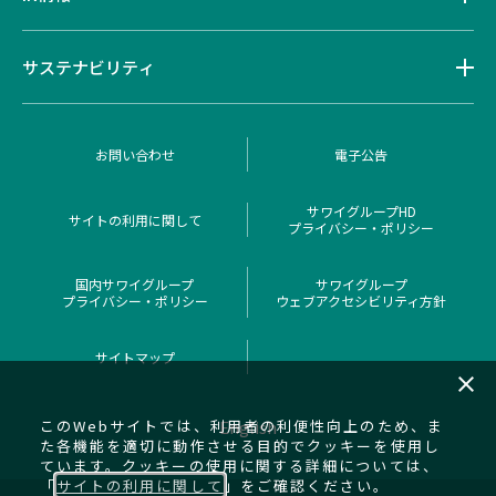
サステナビリティ
お問い合わせ
電子公告
サワイグループHD
サイトの利用に関して
プライバシー・ポリシー
国内サワイグループ
サワイグループ
プライバシー・ポリシー
ウェブアクセシビリティ方針
サイトマップ
close
このWebサイトでは、利用者の利便性向上のため、ま
English
た各機能を適切に動作させる目的でクッキーを使用し
ています。クッキーの使用に関する詳細については、
「
サイトの利用に関して
」をご確認ください。