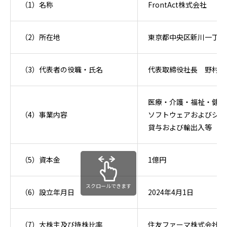
（1）名称
FrontAct株式会社
（2）所在地
東京都中央区新川一丁目1
（3）代表者の役職・氏名
代表取締役社長 野村武
医療・介護・福祉・健康
（4）事業内容
ソフトウェアおよびシス
貸与および輸出入等
（5）資本金
1億円
スクロールできます
（6）設立年月日
2024年4月1日
（7）大株主及び持株比率
住友ファーマ株式会社（1