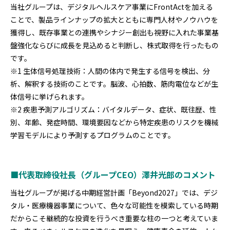
当社グループは、デジタルヘルスケア事業にFrontActを加える
ことで、製品ラインナップの拡大とともに専門人材やノウハウを
獲得し、既存事業との連携やシナジー創出も視野に入れた事業基
盤強化ならびに成長を見込めると判断し、株式取得を行ったもの
です。
※1 生体信号処理技術：人間の体内で発生する信号を検出、分
析、解釈する技術のことです。脳波、心拍数、筋肉電位などが生
体信号に挙げられます。
※2 疾患予測アルゴリズム：バイタルデータ、症状、既往歴、性
別、年齢、発症時間、環境要因などから特定疾患のリスクを機械
学習モデルにより予測するプログラムのことです。
■代表取締役社長（グループCEO）澤井光郎のコメント
当社グループが掲げる中期経営計画「Beyond2027」では、デジ
タル・医療機器事業について、色々な可能性を模索している時期
だからこそ継続的な投資を行うべき重要な柱の一つと考えていま