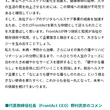
す。来るべきヘルスケアの進化を見据え、健康寿命の延伸、人々
の生活の質を向上させるためには、この領域への挑戦が不可欠で
あると確信しています。
そして、当社グループのデジタルヘルスケア事業の成長を加速す
るため、このたびFrontActを新たな仲間として迎えられたこと
を大変喜ばしく思います。FrontActが持つ技術と知見が当社の
既存技術や知見、そして企業理念と融合することで、大きなシナ
ジーを生み出すことでしょう。
私たちは、未病・予防から治療、さらにはその後の介護やリハビ
リテーションの分野に至るまで、一人ひとりの人生のフェーズに
合わせたきめ細やかなサービスを提供することで、「健やかな暮
らし」を社会全体に広げていくことを目指します。総合ヘルスケ
ア企業として「なによりも健やかな暮らしのために」という揺る
ぎない使命を果たすべく、これからも全社一丸となって、未来へ
の挑戦を続けてまいります。
■代表取締役社長（FrontAct CEO）野村武彦のコメン