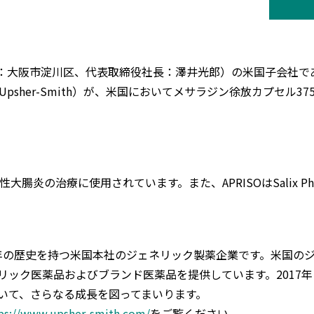
淀川区、代表取締役社長：澤井光郎）の米国子会社であるUpsher-S
下：Upsher-Smith）が、米国においてメサラジン徐放カプセル3
の治療に使用されています。また、APRISOはSalix Pharma
、創業100年の歴史を持つ米国本社のジェネリック製薬企業です。米
リック医薬品およびブランド医薬品を提供しています。2017
いて、さらなる成長を図ってまいります。
ps://www.upsher-smith.com/
をご覧ください。