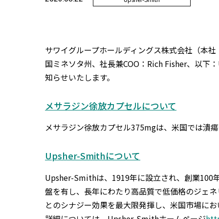
サワイグループホールディングス株式会社（本社：大阪市
国ミネソタ州、社長兼COO：Rich Fisher、以
知らせいたします。
メサラジン徐放カプセルについて
メサラジン徐放カプセル375mgは、米国では潰瘍性大腸炎
Upsher-Smithについて
Upsher-Smithは、1919年に設立され
盤を有し、長年にわたり高品質で低価格のジェネ
とのシナジー効果を最大限発揮し、米国市場にお
詳細については、Upsher-Smithホームページ
htt