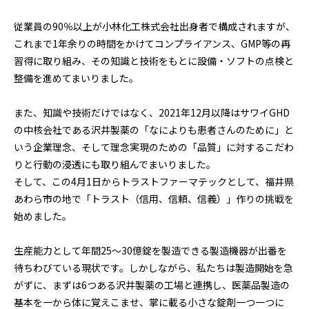
従業員の90％以上が小林化工株式会社出身者で構成されますが、
これまで1年余りの時間をかけてコンプライアンス、GMP等の再
習得に取り組み、その知識と技術をもとに設備・ソフトの点検と
整備を進めてまいりました。
また、知識や技術だけではなく、2021年12月以降はサワイGHD
の中核会社である沢井製薬の「なによりも患者さんのために」と
いう企業理念、そして理念実現のための「品質」に対するこだわ
りと行動の浸透にも取り組んでまいりました。
そして、この4月1日からトラストファーマテックとして、福井県
あわら市の地で「トラスト（信用、信頼、信義）」作りの挑戦を
始めました。
生産能力として年間25～30億錠を製造できる製造機器が出番を
待ちわびている現状です。しかしながら、私たちは製造開始を急
がずに、まずは6つある沢井製薬の工場と連携し、医薬品製造の
基本を一から体に覚えこませ、掌に載る小さな錠剤一つ一つに