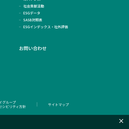
社会貢献活動
ESGデータ
SASB対照表
ESGインデックス・社外評価
お問い合わせ
イグループ
サイトマップ
セシビリティ方針
close