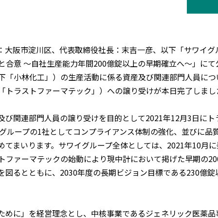
大阪市淀川区、代表取締役社長：末吉一彦、以下「サワイグルー
と合意 ～自社生産能力年間200億錠以上の早期確立へ～」に
下「小林化工」）の生産活動に係る資産及び関連部門人員につ
「トラストファーマテック」）への譲り受けが本日完了しまし
び関連部門人員の譲り受けを目的として2021年12月3日にト
グループの1社としてコンプライアンス体制の強化、並びに品質
てまいります。サワイグループ全体としては、2021年10月
トファーマテックの始動により現中計において掲げた早期の20
図るとともに、2030年度の長期ビジョン目標である230億
ために」を経営理念とし、中核事業であるジェネリック医薬品