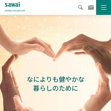
メニ
サ
ワ
イ
グ
ル
ー
プ
ホ
ー
なによりも健やかな
ル
デ
暮らしのために
ィ
ン
グ