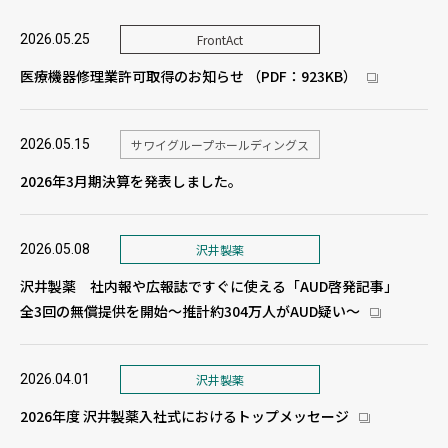
2026.05.25
FrontAct
医療機器修理業許可取得のお知らせ （PDF：923KB）
新しいウィン
2026.05.15
サワイグループホールディングス
2026年3月期決算を発表しました。
2026.05.08
沢井製薬
沢井製薬 社内報や広報誌ですぐに使える「AUD啓発記事」
全3回の無償提供を開始〜推計約304万人がAUD疑い〜
新しいウィン
2026.04.01
沢井製薬
2026年度 沢井製薬入社式におけるトップメッセージ
新しいウィンド