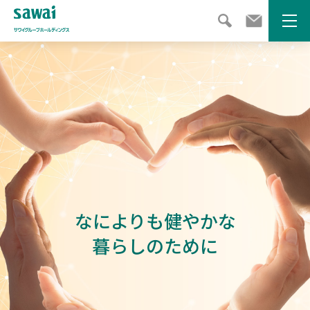
メニ
サ
ワ
イ
グ
ル
ー
プ
ホ
ー
なによりも健やかな
ル
デ
暮らしのために
ィ
ン
グ